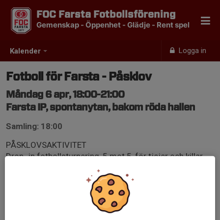
FOC Farsta Fotbollsförening
Gemenskap - Öppenhet - Glädje - Rent spel
Logga in
Kalender
Fotboll för Farsta - Påsklov
Måndag 6 apr, 18:00-21:00
Farsta IP, spontanytan, bakom röda hallen
Samling: 18:00
PÅSKLOVSAKTIVITET
Drop- in fotbollsturnering, 5 mot 5, för tjejer och killar,
12-17 år
Pris till vinnande lag
Grill
Gratis - i samarbete med Farsta stadsdelsförvaltning
Ledare på plats