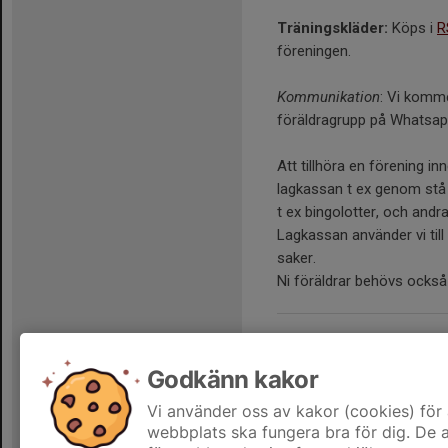
Träningskläder:
Köps i
R
föreningen.
Kommunikation
: Vi komme
föräldragrupp på Whatsap
Att tillhöra en förening inn
lagkassan t ex genom stå i 
t ex bingolotter, och andra
Lagkassan använder vi till 
saker.
Ni föräldrar behövs också 
FoC Farsta
Godkänn kakor
3mot3
Vi använder oss av kakor (cookies) för 
webbplats ska fungera bra för dig. De