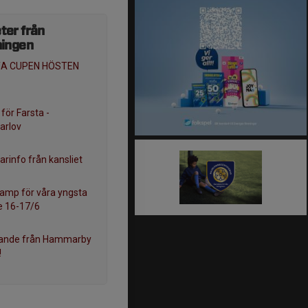
ter från
ningen
A CUPEN HÖSTEN
 för Farsta -
rlov
info från kansliet
amp för våra yngsta
e 16-17/6
dande från Hammarby
!