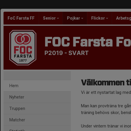
FoC Farsta FF
Senior
Pojkar
Flickor
Arbets
FOC Farsta Fo
P2019 - SVART
Välkommen til
Hem
Vi är ett nystartat lag med
Nyheter
Man kan provträna tre gån
Truppen
träning behövs skor, bens
Matcher
Under vintern tränar vi i