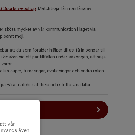
S Sports webshop
. Matchtröja får man låna av
r sköta mycket av vår kommunikation i laget via
p samt mejl.
ebär att du som förälder hjälper till att få in pengar till
kiosken vid ett par tillfällen under säsongen, att sälja
 varor.
olika cuper, turneringar, avslutningar och andra roliga
på våra matcher att heja och stötta våra killar.
 Modellen
att vår
 används även