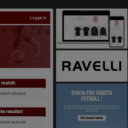
Logga in
 match
match inbokad
te resultat
esultat sparade