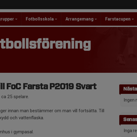
grupper
Fotbollsskola
Arrangemang
Farstacupen
tbollsförening
l FoC Farsta P2019 Svart
Nästa
 ca 25 spelare.
Ingen 
ger innan man bestämmer om man vill fortsätta. Till
kydd och vattenflaska.
Senas
Inga r
nomhus i gympasal.