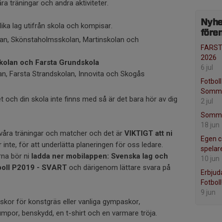
åra träningar och andra aktiviteter.
Nyhe
 olika lag utifrån skola och kompisar.
före
an, Skönstaholmsskolan, Martinskolan och
FARST
2026
kolan och Farsta Grundskola
6 jul
, Farsta Strandskolan, Innovita och Skogås
Fotboll
Somma
 och din skola inte finns med så är det bara hör av dig
2 jul
Sommar
18 jun
l våra träningar och matcher och det är
VIKTIGT
att ni
Egen c
inte, för att underlätta planeringen för oss ledare.
spelar
rna bör ni
ladda ner mobilappen: Svenska lag
och
10 jun
boll P2019 - SVART
och därigenom lättare svara på
Erbju
Fotboll
9 jun
sskor för konstgräs eller vanliga gympaskor,
umpor, benskydd, en t-shirt och en varmare tröja.