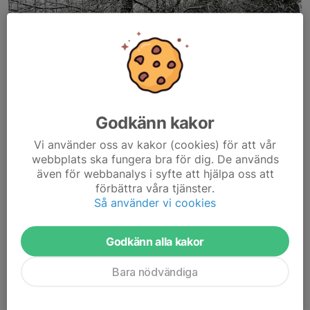
Snötäckt plan 4 april 2023.
Hej,
Godkänn kakor
Pga rådande väderlek och att planen inte plogas så ställs
dagens utomhuspremiär in. Vi passar på att önska alla en god
Vi använder oss av kakor (cookies) för att vår
påskledighet så gör vi nytt försök nästa onsdag.
webbplats ska fungera bra för dig. De används
även för webbanalys i syfte att hjälpa oss att
förbättra våra tjänster.
/Ledarna
Så använder vi cookies
Läs mer
Godkänn alla kakor
Träningstider för utomhussäsongen
2023
Bara nödvändiga
19 mar 2023