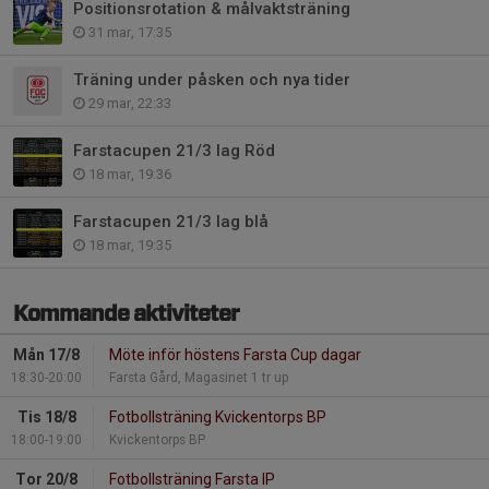
Positionsrotation & målvaktsträning
31 mar, 17:35
Träning under påsken och nya tider
29 mar, 22:33
Farstacupen 21/3 lag Röd
18 mar, 19:36
Farstacupen 21/3 lag blå
18 mar, 19:35
Kommande aktiviteter
Mån 17/8
Möte inför höstens Farsta Cup dagar
18:30-20:00
Farsta Gård, Magasinet 1 tr up
Tis 18/8
Fotbollsträning Kvickentorps BP
18:00-19:00
Kvickentorps BP
Tor 20/8
Fotbollsträning Farsta IP