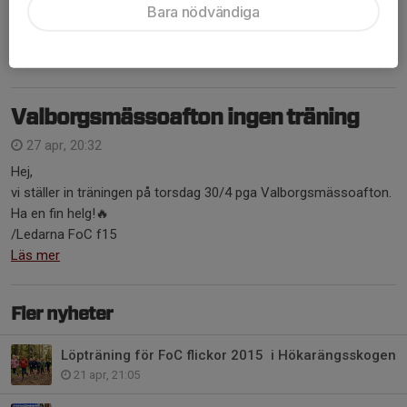
Bara nödvändiga
med samling 17:45.
hör av er till mig så ber jag Jessica (f-14) att lägga till er....
Läs mer
Valborgsmässoafton ingen träning
27 apr, 20:32
Hej,
vi ställer in träningen på torsdag 30/4 pga Valborgsmässoafton.
Ha en fin helg!🔥
/Ledarna FoC f15
Läs mer
Fler nyheter
Löpträning för FoC flickor 2015 i Hökarängsskogen
21 apr, 21:05