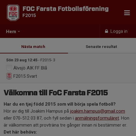
FOC Farsta Fotbollsförening
F2015
Logga in
Hem
Nästa match
Senaste resultat
Sön 23 aug 12:45
- F2015- 3
Älvsjö AIK FF Blå
F2015
Svart
Välkomna till FoC Farsta F2015
Har du en tjej född 2015 som vill börja spela fotboll?
Hör av dig till Joakim Hampus på
joakim.hampus@gmail.com
eller 070-512 03 87, och fyll sedan i
anmälningsformuläret
. Hon
är välkommen att provträna tre gånger innan ni bestämmer er.
Det här behövs: