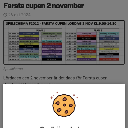
Farsta cupen 2 november
26 okt 2024
Spelschema
Lördagen den 2 november är det dags för Farsta cupen.
Samling 8.15 för alla spelare.
I vanlig ordning ber vi er att svara på kallelser och bekräfta att ni
bemannar de pass ni blivit tilldelade, och meddelar direkt om
det...
Läs mer