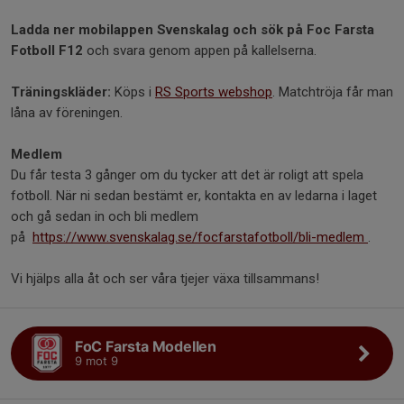
Ladda ner mobilappen Svenska
lag
och sök på Foc Farsta
Fotboll F12
och svara genom appen på kallelserna.
Träningskläder:
Köps i
RS Sports webshop
. Matchtröja får man
låna av föreningen.
Medlem
Du får testa 3 gånger om du tycker att det är roligt att spela
fotboll. När ni sedan bestämt er, kontakta en av ledarna i laget
och gå sedan in och bli medlem
på
https://www.svenskalag.se/focfarstafotboll/bli-medlem
.
Vi hjälps alla åt och ser våra tjejer växa tillsammans!
FoC Farsta Modellen
9 mot 9