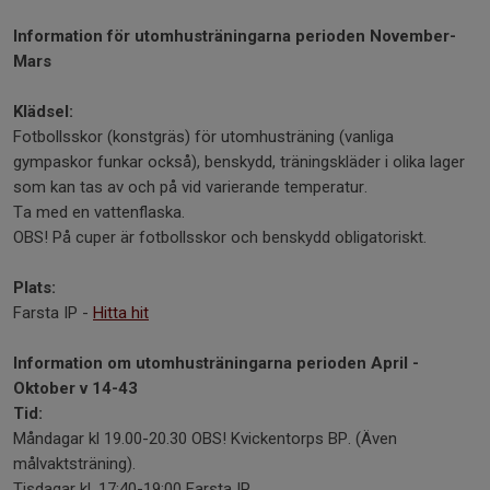
Information för utomhusträningarna perioden November-
Mars
Klädsel:
Fotbollsskor (konstgräs) för utomhusträning (vanliga
gympaskor funkar också), benskydd, träningskläder i olika lager
som kan tas av och på vid varierande temperatur.
Ta med en vattenflaska.
OBS! På cuper är fotbollsskor och benskydd obligatoriskt.
Plats:
Farsta IP -
Hitta hit
Information om utomhusträningarna perioden April -
Oktober v 14-43
Tid:
Måndagar kl 19.00-20.30 OBS! Kvickentorps BP. (Även
målvaktsträning).
Tisdagar kl. 17:40-19:00 Farsta IP