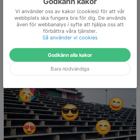
Godkänn kakor
Nu börjar serien igen, hoppas vi ses!
Vi använder oss av kakor (cookies) för att vår
webbplats ska fungera bra för dig. De används
24 aug 2024
även för webbanalys i syfte att hjälpa oss att
förbättra våra tjänster.
Så använder vi cookies
Godkänn alla kakor
Bara nödvändiga