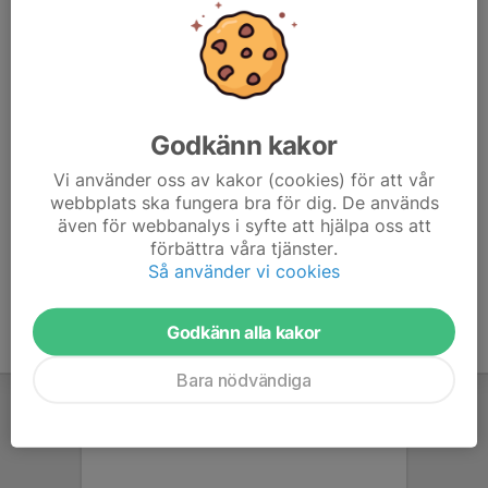
fördelningen av de olika arbetsuppgifterna på er cupdag.
Extra viktigt att det kommer representanter från 2019
lagen som inte varit med tidigare.
Vi kallar alla ledare i laget, men ni behöver bara ha 2
Godkänn kakor
representanter från varje lag, kan vara ledare men också
Vi använder oss av kakor (cookies) för att vår
någon från föräldragruppen eller en cupansvarig.
webbplats ska fungera bra för dig. De används
även för webbanalys i syfte att hjälpa oss att
Så prata ihop er i laget om vilka från er som ska gå.
förbättra våra tjänster.
Så använder vi cookies
Godkänn alla kakor
Bara nödvändiga