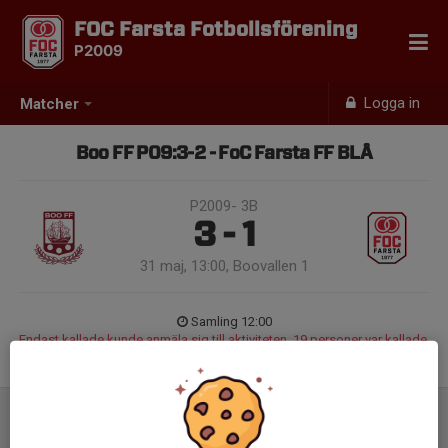
FOC Farsta Fotbollsförening
P2009
Logga in
Matcher
Boo FF P09:3-2 - FoC Farsta FF BLÅ
P2009- 3B
3 - 1
31 maj, 13:00, Boovallen 1
Samling 12:00
Endast kallade kunde anmäla sig till aktiviteten. 19 personer var kallade.
Logga in här
Referat