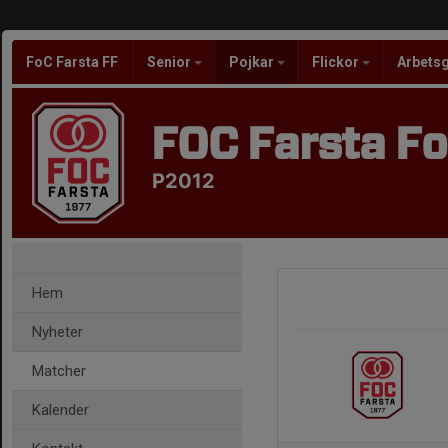
FoC Farsta FF
Senior
Pojkar
Flickor
Arbets
FOC Farsta Fo
P2012
Hem
Nyheter
Matcher
Kalender