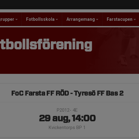
grupper
Fotbollsskola
Arrangemang
Farstacupen
tbollsförening
FoC Farsta FF RÖD - Tyresö FF Bas 2
P2012- 4E
29 aug, 14:00
Kvickentorps BP 1