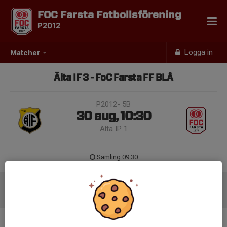
FOC Farsta Fotbollsförening
P2012
Logga in
Matcher
Älta IF 3 - FoC Farsta FF BLÅ
P2012- 5B
30 aug, 10:30
Älta IP 1
Samling 09:30
Inför match