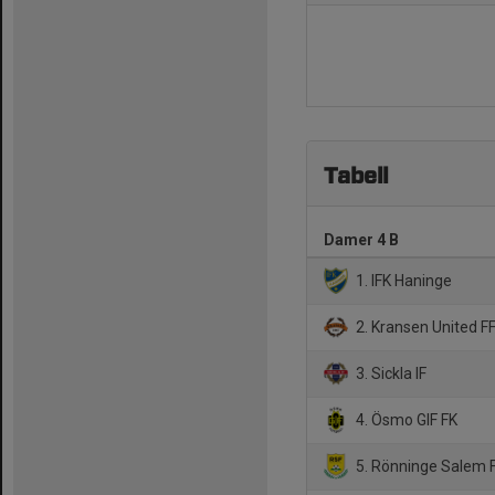
Tabell
Damer 4 B
1. IFK Haninge
2. Kransen United F
3. Sickla IF
4. Ösmo GIF FK
5. Rönninge Salem F