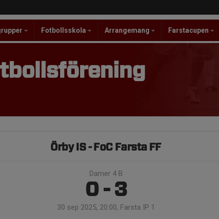
grupper
Fotbollsskola
Arrangemang
Farstacupen
tbollsförening
Örby IS - FoC Farsta FF
Damer 4 B
0 - 3
30 sep 2025, 20:00, Farsta IP 1