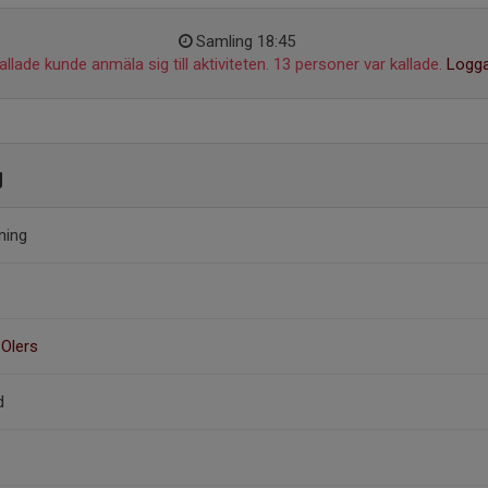
Samling 18:45
llade kunde anmäla sig till aktiviteten. 13 personer var kallade.
Logga
g
ning
Olers
d