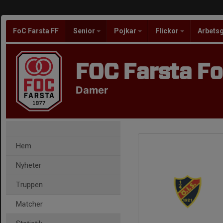
FoC Farsta FF
Senior
Pojkar
Flickor
Arbets
FOC Farsta Fo
Damer
Hem
Nyheter
Truppen
Matcher