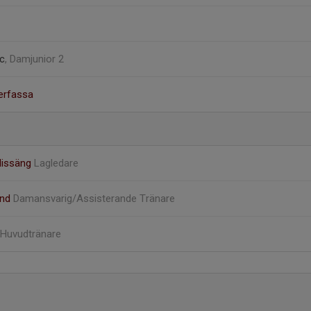
c
, Damjunior 2
erfassa
 lissäng
Lagledare
und
Damansvarig/Assisterande Tränare
Huvudtränare