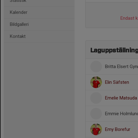
Statistik
Kalender
Endast ka
Bildgalleri
Kontakt
Laguppställnin
Britta Elsert Gyn
Elin Säfsten
Emelie Matsuda 
Emmie Holmlun
Emy Borefur