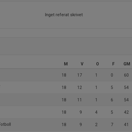
Inget referat skrivet
M
V
O
F
GM
18
17
1
0
60
F
18
12
1
5
54
18
11
1
6
54
18
9
4
5
42
otboll
18
9
2
7
41