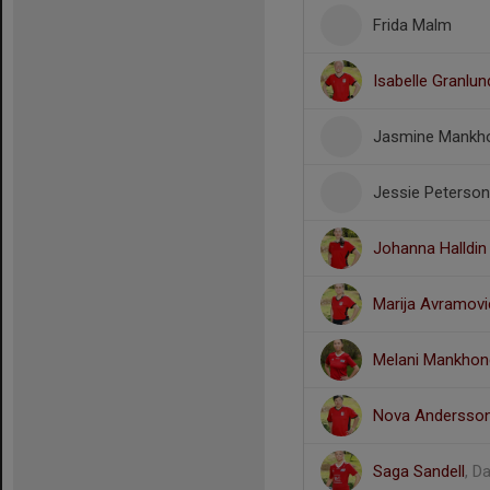
Frida Malm
Isabelle Granlun
Jasmine Mankh
Jessie Peterson
Johanna Halldin
Marija Avramovi
Melani Mankhon
Nova Andersso
Saga Sandell
, D