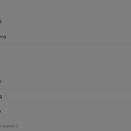
d
ong
c
g
n
amjunior 2