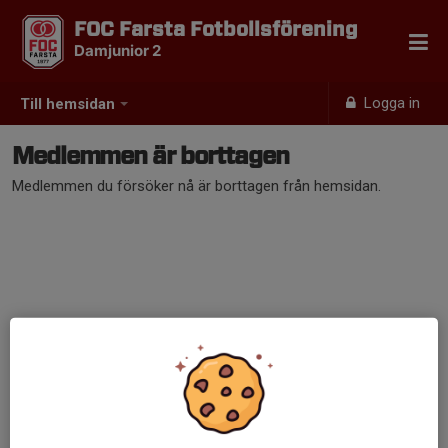
FOC Farsta Fotbollsförening
Damjunior 2
Logga in
Till hemsidan
Medlemmen är borttagen
Medlemmen du försöker nå är borttagen från hemsidan.