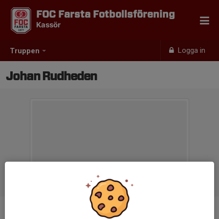
FOC Farsta Fotbollsförening
Kassör
Logga in
Truppen
Johan Rudheden
Titel
Kassör P2017 vit