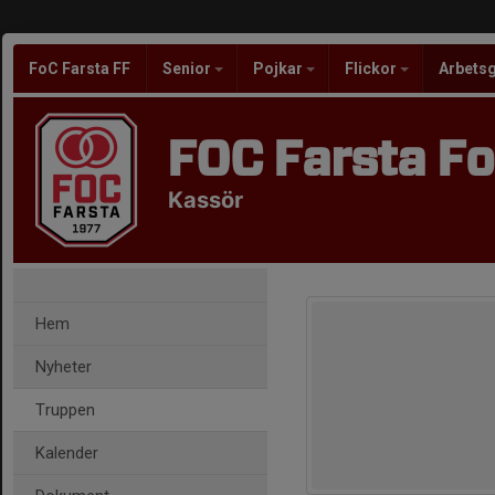
FoC Farsta FF
Senior
Pojkar
Flickor
Arbets
FOC Farsta Fo
Kassör
Hem
Nyheter
Truppen
Kalender