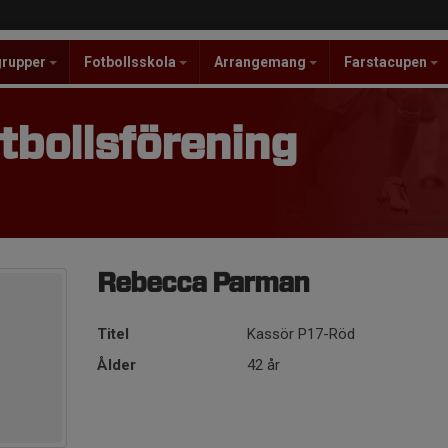
grupper
Fotbollsskola
Arrangemang
Farstacupen
tbollsförening
Rebecca Parman
Titel
Kassör P17-Röd
Ålder
42 år