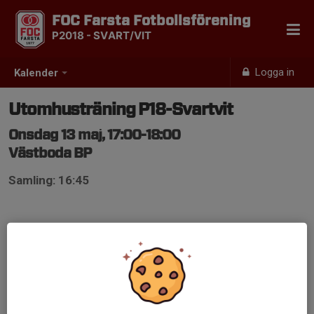
FOC Farsta Fotbollsförening
P2018 - SVART/VIT
Logga in
Kalender
Utomhusträning P18-Svartvit
Onsdag 13 maj, 17:00-18:00
Västboda BP
Samling: 16:45