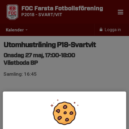
FOC Farsta Fotbollsförening
P2018 - SVART/VIT
Logga in
Kalender
Utomhusträning P18-Svartvit
Onsdag 27 maj, 17:00-18:00
Västboda BP
Samling: 16:45