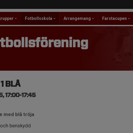
grupper
Fotbollsskola
Arrangemang
Farstacupen
tbollsförening
 1 BLÅ
, 17:00-17:45
e med blå tröja
 och benskydd