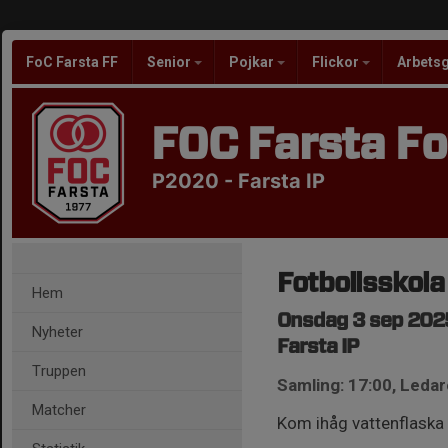
FoC Farsta FF
Senior
Pojkar
Flickor
Arbets
FOC Farsta Fo
P2020 - Farsta IP
Fotbollsskola
Hem
Onsdag 3 sep 2025
Nyheter
Farsta IP
Truppen
Samling: 17:00, Ledar
Matcher
Kom ihåg vattenflaska