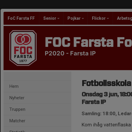
FoC Farsta FF
Senior
Pojkar
Flickor
Arbets
FOC Farsta Fo
P2020 - Farsta IP
Fotbollsskol
Hem
Onsdag 3 jun, 18:0
Nyheter
Farsta IP
Truppen
Samling: 18:00, Ledar
Matcher
Kom ihåg vattenflaska