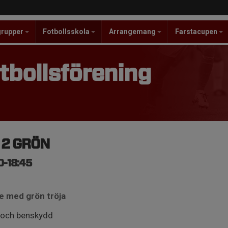
grupper
Fotbollsskola
Arrangemang
Farstacupen
tbollsförening
a 2 GRÖN
0-18:45
e med grön tröja
 och benskydd