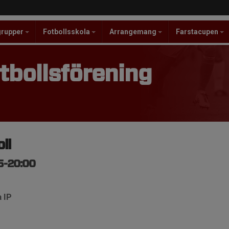
grupper
Fotbollsskola
Arrangemang
Farstacupen
tbollsförening
ll
45-20:00
 IP