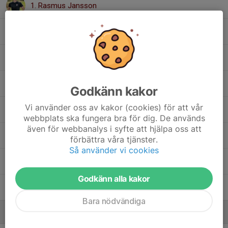
1. Rasmus Jansson
5. Samir Khelifa
12. Simon Forsell
16. Theo Sjögren
Godkänn kakor
Vi använder oss av kakor (cookies) för att vår
25. Thomas Girma
webbplats ska fungera bra för dig. De används
även för webbanalys i syfte att hjälpa oss att
20. Vassilios Drakos
förbättra våra tjänster.
Så använder vi cookies
77. Vilhelm Åkervall Stenqvist
Godkänn alla kakor
14. Wilmer Stark
Bara nödvändiga
Ledare