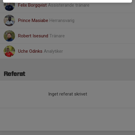
Felix Borgqvist
Assisterande tränare
Prince Masiabe
Herransvarig
Robert Isesund
Tränare
Uche Odinks
Analytiker
Referat
Inget referat skrivet