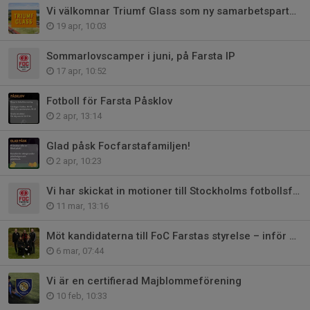
Vi välkomnar Triumf Glass som ny samarbetspartner
19 apr, 10:03
Sommarlovscamper i juni, på Farsta IP
17 apr, 10:52
Fotboll för Farsta Påsklov
2 apr, 13:14
Glad påsk Focfarstafamiljen!
2 apr, 10:23
Vi har skickat in motioner till Stockholms fotbollsförbunds årsmöte
11 mar, 13:16
Möt kandidaterna till FoC Farstas styrelse – inför årsmötet 23 mars
6 mar, 07:44
Vi är en certifierad Majblommeförening
10 feb, 10:33