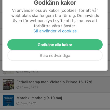
Godkänn kakor
Fotboll för Farsta - Sommarlov
2 jul, 07:16
Vi använder oss av kakor (cookies) för att vår
webbplats ska fungera bra för dig. De används
Sommarinfo från kansliet
även för webbanalys i syfte att hjälpa oss att
18 jun, 12:57
förbättra våra tjänster.
Så använder vi cookies
Egen camp för våra yngsta spelare 16-17/6
10 jun, 09:45
Godkänn alla kakor
Erbjudande från Hammarby Fotboll!
Bara nödvändiga
9 jun, 14:52
FoC Farsta fotboll får Nelson Mandela priset
28 maj, 13:13
Fotbollscamp med Vickan o Prince 16-17/6
26 maj, 07:32
Matchklimathelg 9-10 maj
7 maj, 12:21