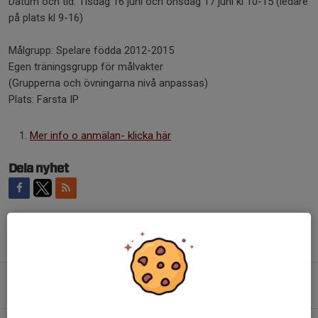
Datum och tid: Tisdag 16 juni och onsdag 17 juni kl 10-15 (ledare
på plats kl 9-16)
Målgrupp: Spelare födda 2012-2015
Egen träningsgrupp för målvakter
(Grupperna och övningarna nivå anpassas)
Plats: Farsta IP
Mer info o anmälan- klicka här
Dela nyhet
Tidigare nyheter
FARSTA CUPEN HÖSTEN 2026
6 jul, 08:37