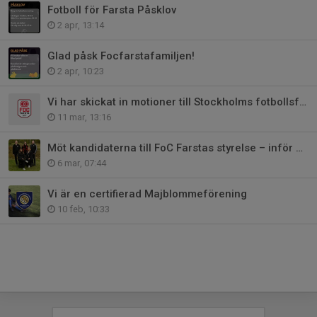
Fotboll för Farsta Påsklov
2 apr, 13:14
Glad påsk Focfarstafamiljen!
2 apr, 10:23
Vi har skickat in motioner till Stockholms fotbollsförbunds årsmöte
11 mar, 13:16
Möt kandidaterna till FoC Farstas styrelse – inför årsmötet 23 mars
6 mar, 07:44
Vi är en certifierad Majblommeförening
10 feb, 10:33