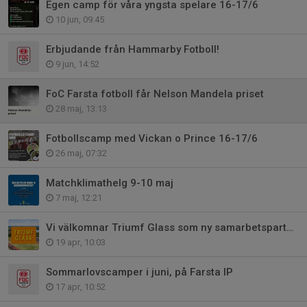
Egen camp för våra yngsta spelare 16-17/6
10 jun, 09:45
Erbjudande från Hammarby Fotboll!
9 jun, 14:52
FoC Farsta fotboll får Nelson Mandela priset
28 maj, 13:13
Fotbollscamp med Vickan o Prince 16-17/6
26 maj, 07:32
Matchklimathelg 9-10 maj
7 maj, 12:21
Vi välkomnar Triumf Glass som ny samarbetspartner
19 apr, 10:03
Sommarlovscamper i juni, på Farsta IP
17 apr, 10:52