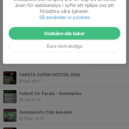
även för webbanalys i syfte att hjälpa oss att
uppmärksamhet.
förbättra våra tjänster.
Så använder vi cookies
Låt oss fortsätta denna resa!
Dela nyhet
Godkänn alla kakor
Bara nödvändiga
Tidigare nyheter
FARSTA CUPEN HÖSTEN 2026
6 jul, 08:37
Fotboll för Farsta - Sommarlov
2 jul, 07:16
Sommarinfo från kansliet
18 jun, 12:57