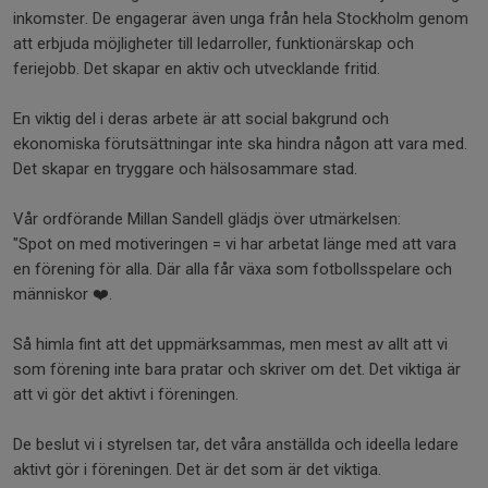
inkomster. De engagerar även unga från hela Stockholm genom
att erbjuda möjligheter till ledarroller, funktionärskap och
feriejobb. Det skapar en aktiv och utvecklande fritid.
En viktig del i deras arbete är att social bakgrund och
ekonomiska förutsättningar inte ska hindra någon att vara med.
Det skapar en tryggare och hälsosammare stad.
Vår ordförande Millan Sandell glädjs över utmärkelsen:
"Spot on med motiveringen = vi har arbetat länge med att vara
en förening för alla. Där alla får växa som fotbollsspelare och
människor ❤️.
Så himla fint att det uppmärksammas, men mest av allt att vi
som förening inte bara pratar och skriver om det. Det viktiga är
att vi gör det aktivt i föreningen.
De beslut vi i styrelsen tar, det våra anställda och ideella ledare
aktivt gör i föreningen. Det är det som är det viktiga.