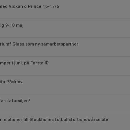
med Vickan o Prince 16-17/6
lg 9-10 maj
Triumf Glass som ny samarbetspartner
er i juni, på Farsta IP
rsta Påsklov
arstafamiljen!
 in motioner till Stockholms fotbollsförbunds årsmöte