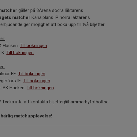
 matcher
gäller på 3Arena södra läktarens
agets matcher
Kanalplans IP norra läktarens
erbjudande ger möjlighet att boka upp till två biljetter.
er:
BK Häcken:
Till bokningen
AIK:
Till bokningen
er:
Kalmar FF:
Till bokningen
egerfors IF:
Till bokningen
 - BK Häcken:
Till bokningen
? Tveka inte att kontakta biljetter@hammarbyfotboll.se
 härlig matchupplevelse!