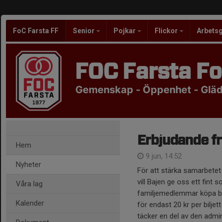
FoC Farsta FF
Senior
Pojkar
Flickor
Arbets
FOC Farsta Fo
Gemenskap - Öppenhet - Glädj
Erbjudande f
Hem
9 jun, 14:52
Nyheter
För att stärka samarbetet
vill Bajen ge oss ett fin
Våra lag
familjemedlemmar köpa bi
Kalender
för endast 20 kr per biljet
täcker en del av den admin