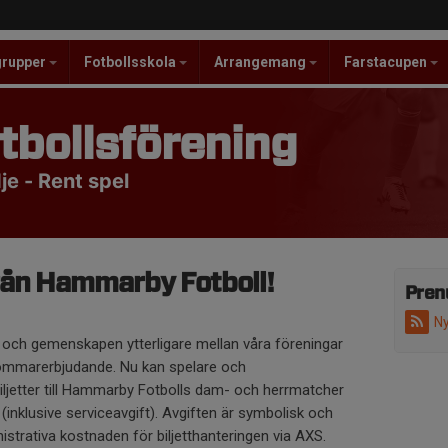
grupper
Fotbollsskola
Arrangemang
Farstacupen
tbollsförening
e - Rent spel
rån Hammarby Fotboll!
Pren
Ny
 och gemenskapen ytterligare mellan våra föreningar
t sommarerbjudande. Nu kan spelare och
ljetter till Hammarby Fotbolls dam- och herrmatcher
t (inklusive serviceavgift). Avgiften är symbolisk och
istrativa kostnaden för biljetthanteringen via AXS.