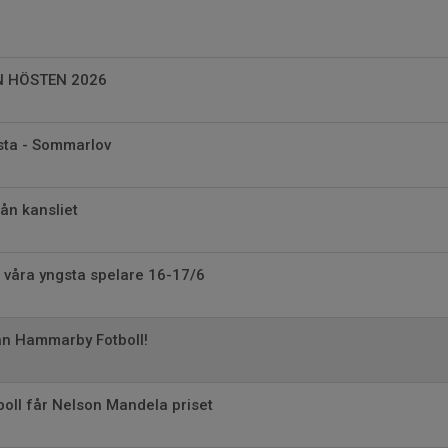
N HÖSTEN 2026
rsta - Sommarlov
ån kansliet
 våra yngsta spelare 16-17/6
ån Hammarby Fotboll!
boll får Nelson Mandela priset