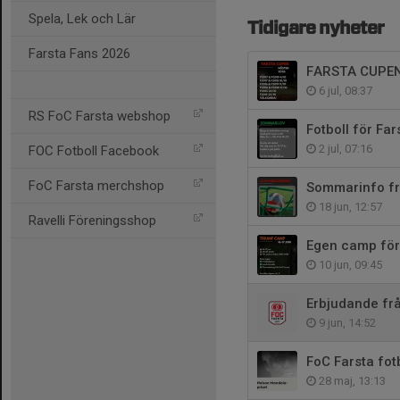
Spela, Lek och Lär
Tidigare nyheter
Farsta Fans 2026
FARSTA CUPE
6 jul, 08:37
RS FoC Farsta webshop
Fotboll för Fa
2 jul, 07:16
FOC Fotboll Facebook
FoC Farsta merchshop
Sommarinfo fr
18 jun, 12:57
Ravelli Föreningsshop
Egen camp för
10 jun, 09:45
Erbjudande fr
9 jun, 14:52
FoC Farsta fot
28 maj, 13:13