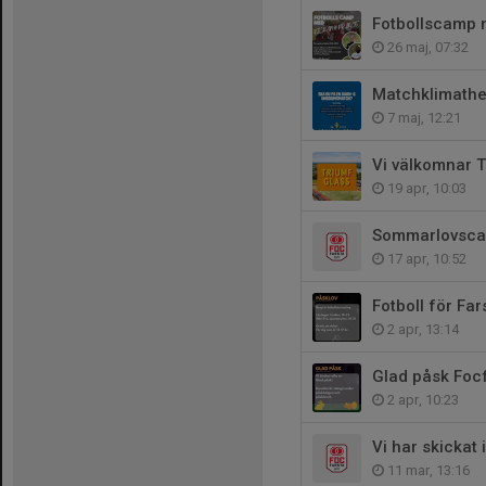
Fotbollscamp 
26 maj, 07:32
Matchklimathe
7 maj, 12:21
Vi välkomnar 
19 apr, 10:03
Sommarlovscamp
17 apr, 10:52
Fotboll för Fa
2 apr, 13:14
Glad påsk Focf
2 apr, 10:23
Vi har skickat
11 mar, 13:16