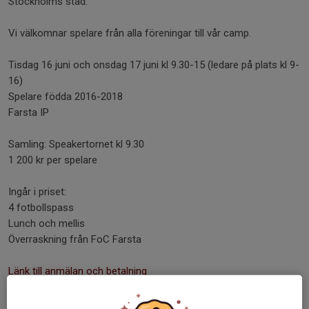
Stockholms stad.
Vi välkomnar spelare från alla föreningar till vår camp.
Tisdag 16 juni och onsdag 17 juni kl 9.30-15 (ledare på plats kl 9-
16)
Spelare födda 2016-2018
Farsta IP
Samling: Speakertornet kl 9.30
1 200 kr per spelare
Ingår i priset:
4 fotbollspass
Lunch och mellis
Överraskning från FoC Farsta
Länk till anmälan och betalning
Dela nyhet