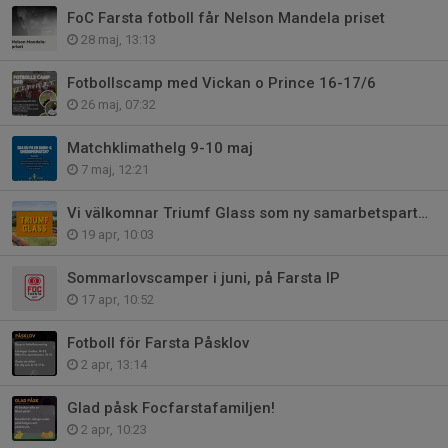
FoC Farsta fotboll får Nelson Mandela priset
28 maj, 13:13
Fotbollscamp med Vickan o Prince 16-17/6
26 maj, 07:32
Matchklimathelg 9-10 maj
7 maj, 12:21
Vi välkomnar Triumf Glass som ny samarbetspartner
19 apr, 10:03
Sommarlovscamper i juni, på Farsta IP
17 apr, 10:52
Fotboll för Farsta Påsklov
2 apr, 13:14
Glad påsk Focfarstafamiljen!
2 apr, 10:23