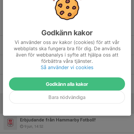
Tidigare nyheter
Godkänn kakor
Vi använder oss av kakor (cookies) för att vår
FARSTA CUPEN HÖSTEN 2026
webbplats ska fungera bra för dig. De används
6 jul, 08:37
även för webbanalys i syfte att hjälpa oss att
förbättra våra tjänster.
Fotboll för Farsta - Sommarlov
Så använder vi cookies
2 jul, 07:16
Sommarinfo från kansliet
Godkänn alla kakor
18 jun, 12:57
Bara nödvändiga
Egen camp för våra yngsta spelare 16-17/6
10 jun, 09:45
Erbjudande från Hammarby Fotboll!
9 jun, 14:52