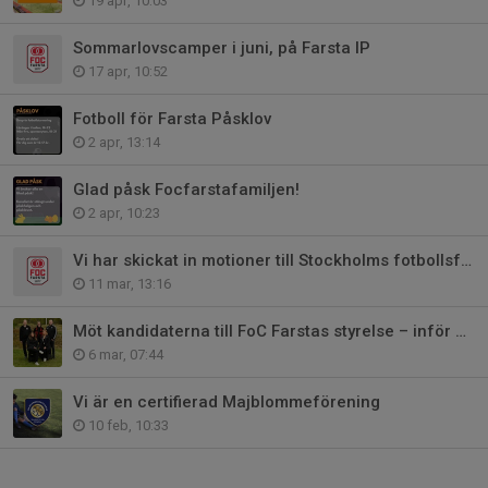
19 apr, 10:03
Sommarlovscamper i juni, på Farsta IP
17 apr, 10:52
Fotboll för Farsta Påsklov
2 apr, 13:14
Glad påsk Focfarstafamiljen!
2 apr, 10:23
Vi har skickat in motioner till Stockholms fotbollsförbunds årsmöte
11 mar, 13:16
Möt kandidaterna till FoC Farstas styrelse – inför årsmötet 23 mars
6 mar, 07:44
Vi är en certifierad Majblommeförening
10 feb, 10:33