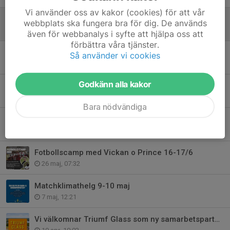
Vi använder oss av kakor (cookies) för att vår
Sommarinfo från kansliet
webbplats ska fungera bra för dig. De används
18 jun, 12:57
även för webbanalys i syfte att hjälpa oss att
förbättra våra tjänster.
Egen camp för våra yngsta spelare 16-17/6
Så använder vi cookies
10 jun, 09:45
Godkänn alla kakor
Erbjudande från Hammarby Fotboll!
9 jun, 14:52
Bara nödvändiga
FoC Farsta fotboll får Nelson Mandela priset
28 maj, 13:13
Fotbollscamp med Vickan o Prince 16-17/6
26 maj, 07:32
Matchklimathelg 9-10 maj
7 maj, 12:21
Vi välkomnar Triumf Glass som ny samarbetspartner