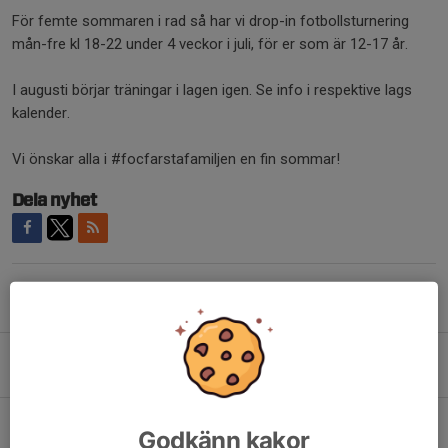
För femte sommaren i rad så har vi drop-in fotbollsturnering
mån-fre kl 18-22 under 4 veckor i juli, för er som är 12-17 år.
I augusti börjar träningar i lagen igen. Se info i respektive lags
kalender.
Vi önskar alla i #focfarstafamiljen en fin sommar!
Dela nyhet
Tidigare nyheter
FARSTA CUPEN HÖSTEN 2026
6 jul, 08:37
Fotboll för Farsta - Sommarlov
Godkänn kakor
2 jul, 07:16