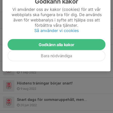
Godkänn kakor
TACK för en fantastisk cup!
23 okt 2022
Vi använder oss av kakor (cookies) för att vår
webbplats ska fungera bra för dig. De används
Nya träningstider from höstlovet!
även för webbanalys i syfte att hjälpa oss att
21 okt 2022
förbättra våra tjänster.
Så använder vi cookies
Spelschema Farsta cupen P11 hösten 2022
17 okt 2022
Godkänn alla kakor
Buss 181 till Sköndals BP
Bara nödvändiga
25 sep 2022
Vi städar Sverige och tjänar pengar till lagkassan
1 sep 2022
Höstens träningar börjar snart!
9 aug 2022
Snart dags för sommaruppehåll, men...
20 jun 2022