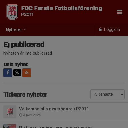
FOC Farsta Fotbollsförening
P2011
Logga in
Nyheter
Ej publicerad
Nyheten är inte publicerad
Dela nyhet
Tidigare nyheter
Välkomna alla nya tränare i P2011
4 nov 2025
Nu börjar serien igen, hoppas vi ses!