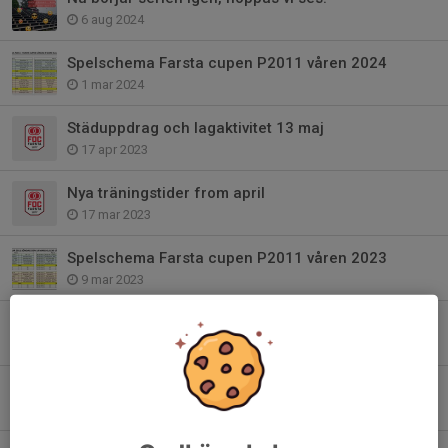
6 aug 2024
Spelschema Farsta cupen P2011 våren 2024
1 mar 2024
Städuppdrag och lagaktivitet 13 maj
17 apr 2023
Nya träningstider from april
17 mar 2023
Spelschema Farsta cupen P2011 våren 2023
9 mar 2023
Årets första träning, nu på lördag!
8 jan 2023
Tillbaka till Farsta IP!
19 nov 2022