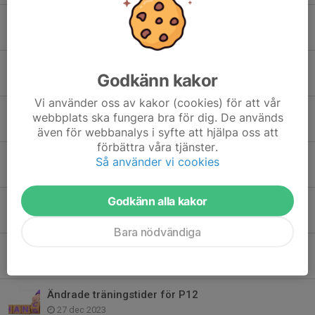
Nu kör träningen igång igen…och lite mer info
3 aug 2024
Vilken härlig kväll och spel innan sommaruppehållet!!!
Godkänn kakor
13 jun 2024
Vi använder oss av kakor (cookies) för att vår
Glad Påsk och nya träningstider efter påsk
webbplats ska fungera bra för dig. De används
22 mar 2024
även för webbanalys i syfte att hjälpa oss att
förbättra våra tjänster.
Svara på kallelser - viktigt inför matcher och cuper
Så använder vi cookies
18 mar 2024
Godkänn alla kakor
Föräldrarmöte - Noteringar från den 12/2-24
27 feb 2024
Bara nödvändiga
Registrering av våra killar/ungdomar senast den 18 mars
12 feb 2024
Ändrade träningstider för P12
27 dec 2023