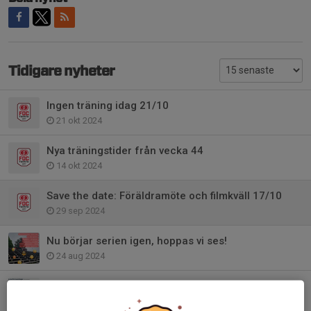
Tidigare nyheter
Ingen träning idag 21/10
21 okt 2024
Nya träningstider från vecka 44
14 okt 2024
Save the date: Föräldramöte och filmkväll 17/10
29 sep 2024
Nu börjar serien igen, hoppas vi ses!
24 aug 2024
Lagkassa och Frivilliga insamlingar etc.
21 aug 2024