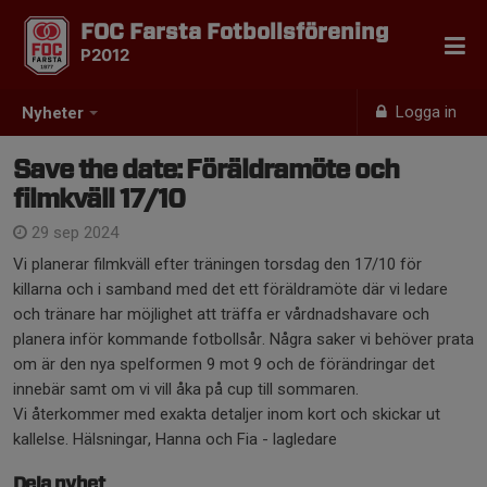
FOC Farsta Fotbollsförening
P2012
Logga in
Nyheter
Save the date: Föräldramöte och
filmkväll 17/10
29 sep 2024
Vi planerar filmkväll efter träningen torsdag den 17/10 för
killarna och i samband med det ett föräldramöte där vi ledare
och tränare har möjlighet att träffa er vårdnadshavare och
planera inför kommande fotbollsår. Några saker vi behöver prata
om är den nya spelformen 9 mot 9 och de förändringar det
innebär samt om vi vill åka på cup till sommaren.
Vi återkommer med exakta detaljer inom kort och skickar ut
kallelse. Hälsningar, Hanna och Fia - lagledare
Dela nyhet