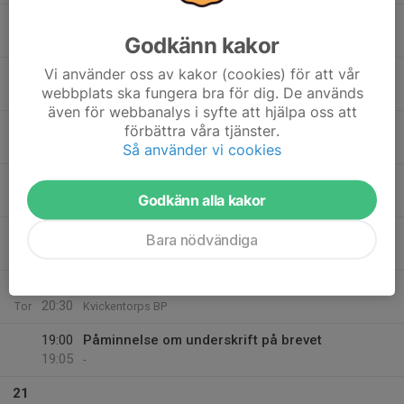
18:00
Påminnelse om underskrift på brevet
18:05
Godkänn kakor
-
Vi använder oss av kakor (cookies) för att vår
18:30
Möte inför höstens Farsta Cup dagar
webbplats ska fungera bra för dig. De används
20:00
Farsta Gård, Magasinet 1 tr up
även för webbanalys i syfte att hjälpa oss att
18
förbättra våra tjänster.
Tis
Så använder vi cookies
19
16:45
Träningar onsdagar
Godkänn alla kakor
18:00
Ons
Farsta IP
17:00
Påminnelse om underskrift på brevet
Bara nödvändiga
17:05
-
20
18:45
Träningar torsdagar
20:30
Tor
Kvickentorps BP
19:00
Påminnelse om underskrift på brevet
19:05
-
21