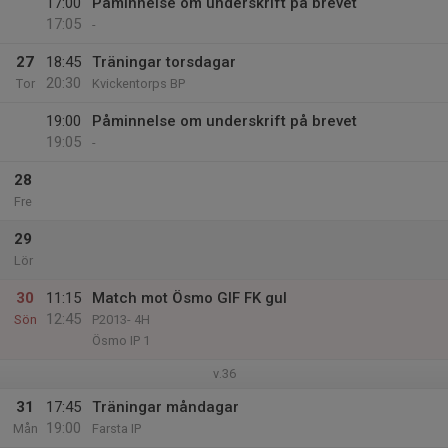
17:00
Påminnelse om underskrift på brevet
17:05
-
27
18:45
Träningar torsdagar
20:30
Tor
Kvickentorps BP
19:00
Påminnelse om underskrift på brevet
19:05
-
28
Fre
29
Lör
30
11:15
Match mot Ösmo GIF FK gul
12:45
Sön
P2013- 4H
Ösmo IP 1
v.36
31
17:45
Träningar måndagar
19:00
Mån
Farsta IP