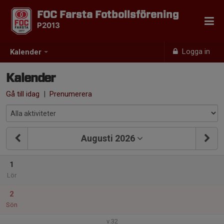
FOC Farsta Fotbollsförening
P2013
Logga in
Kalender
Kalender
Gå till idag
|
Prenumerera
Augusti 2026
1
Lör
2
Sön
v.32