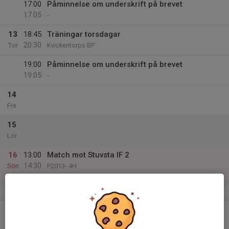
17:00
Påminnelse om underskrift på brevet
17:05
-
13
18:45
Träningar torsdagar
20:30
Tor
Kvickentorps BP
19:00
Påminnelse om underskrift på brevet
19:05
-
14
Fre
15
Lör
16
13:00
Match mot Stuvsta IF 2
14:30
Sön
P2013- 4H
Stuvsta IP 11
v.34
17
17:45
Träningar måndagar
19:00
Mån
Farsta IP