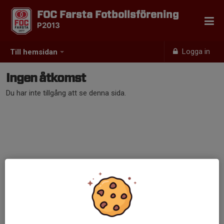
FOC Farsta Fotbollsförening
P2013
Logga in
Till hemsidan
Ingen åtkomst
Du har inte tillgång att se denna sida.