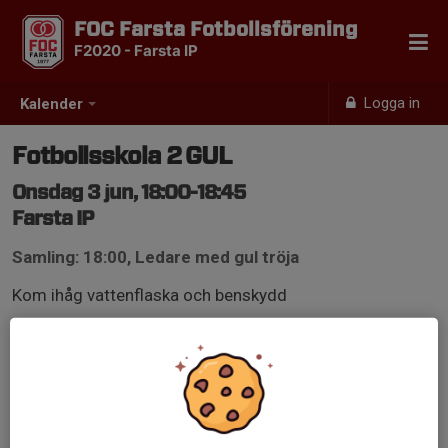
FOC Farsta Fotbollsförening
F2020 - Farsta IP
Logga in
Kalender
Fotbollsskola 2 GUL
Onsdag 3 jun, 18:00-18:45
Farsta IP
Samling: 18:00, Ledare med gul tröja
Kom ihåg vattenflaska och benskydd