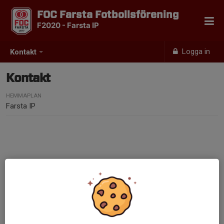
FOC Farsta Fotbollsförening
F2020 - Farsta IP
Logga in
Kontakt
Kontakt
HEMMAPLAN
Farsta IP