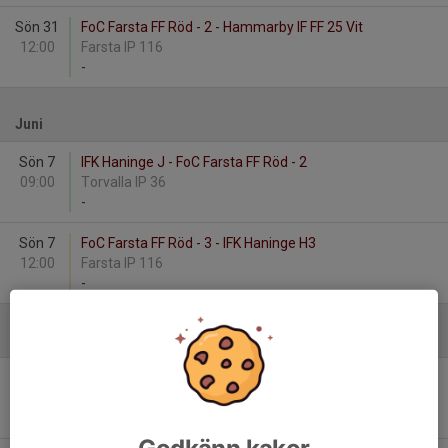
Sön 31
FoC Farsta FF Röd - 2 - Hammarby IF FF 25 Vit
12:00
Farsta IP 116
-
Juni
Sön 7
IFK Haninge J - FoC Farsta FF Röd - 2
09:00
Torvalla IP 36
-
Sön 7
FoC Farsta FF Röd - 3 - IFK Haninge H3
12:00
Farsta IP 116
-
Augusti
Lör 22
Huddinge IF p 2017:1 - FoC Farsta FF Röd - 3
12:00
Källbrinksskolans IP 2
-
Godkänn kakor