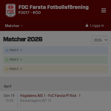
FOC Farsta Fotbollsförening
P2017 - RÖD
Logga in
Matcher
Matcher 2026
P2017- 1
P2017- 1
P2017- 1
April
Sön 19
Högdalens AIS 1 - FoC Farsta FF Röd - 1
10:00
Bäckahagens BP 15
-