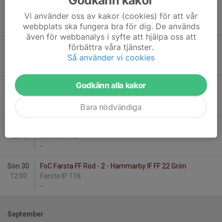
Lör 22
Huddinge IF P2017:4 - FoC Farsta FF Röd - 2
Vi använder oss av kakor (cookies) för att vår
14:00
Källbrinksskolans IP 2
webbplats ska fungera bra för dig. De används
-
även för webbanalys i syfte att hjälpa oss att
Sön 23
FoC Farsta FF Röd - 1 - Hammarby IF FF 14 Grön
förbättra våra tjänster.
12:00
Farsta IP 115
Så använder vi cookies
-
Godkänn alla kakor
Lör 29
Västerhaninge IF vit 1 - FoC Farsta FF Röd - 3
11:00
Hanvedens IP 216
-
Bara nödvändiga
Lör 29
Stuvsta IF 3:1 - FoC Farsta FF Röd - 1
12:00
Stuvsta IP 2
-
Sön 30
FoC Farsta FF Röd - 2 - Hammarby IF FF 22 Grön
12:00
Farsta IP 116
-
September