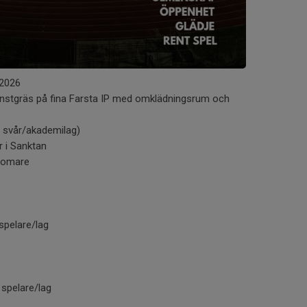
2026
onstgräs på fina Farsta IP med omklädningsrum och
j svår/akademilag)
r i Sanktan
 domare
spelare/lag
 spelare/lag