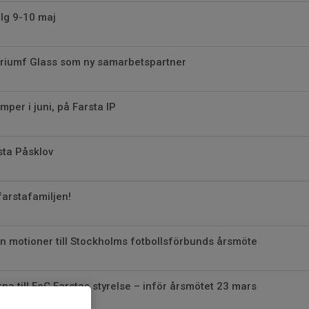
lg 9-10 maj
Triumf Glass som ny samarbetspartner
er i juni, på Farsta IP
rsta Påsklov
arstafamiljen!
 in motioner till Stockholms fotbollsförbunds årsmöte
na till FoC Farstas styrelse – inför årsmötet 23 mars