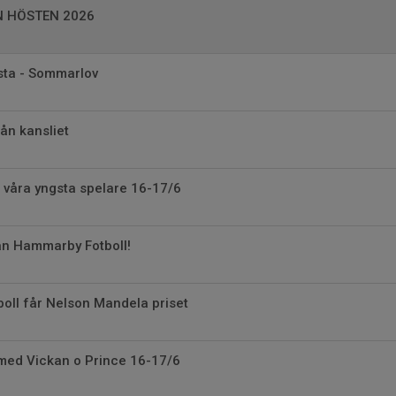
N HÖSTEN 2026
rsta - Sommarlov
ån kansliet
 våra yngsta spelare 16-17/6
ån Hammarby Fotboll!
boll får Nelson Mandela priset
med Vickan o Prince 16-17/6