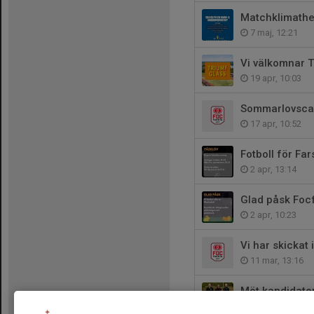
Matchklimathe
7 maj, 12:21
Vi välkomnar 
19 apr, 10:03
Sommarlovscamp
17 apr, 10:52
Fotboll för Fa
2 apr, 13:14
Glad påsk Focf
2 apr, 10:23
Vi har skickat
11 mar, 13:16
Möt kandidater
6 mar, 07:44