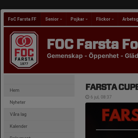
FoC Farsta FF
Senior
Pojkar
Flickor
Arbets
FOC Farsta Fo
Gemenskap - Öppenhet - Glädj
FARSTA CUP
Hem
6 jul, 08:37
Nyheter
Våra lag
Kalender