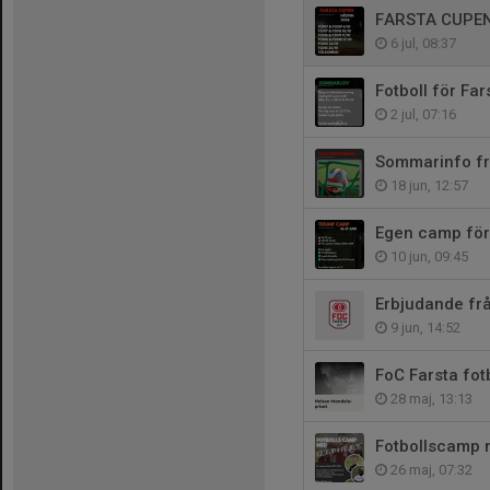
FARSTA CUPE
6 jul, 08:37
Fotboll för Fa
2 jul, 07:16
Sommarinfo fr
18 jun, 12:57
Egen camp för
10 jun, 09:45
Erbjudande fr
9 jun, 14:52
FoC Farsta fot
28 maj, 13:13
Fotbollscamp 
26 maj, 07:32