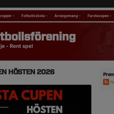
grupper
Fotbollsskola
Arrangemang
Farstacupen
tbollsförening
e - Rent spel
EN HÖSTEN 2026
Pren
Ny