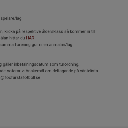
 spelare/lag
 klicka på respektive åldersklass så kommer ni till
mälan hittar du
HÄR
ån samma förening gör ni en anmälan/lag.
 gäller inbetalningsdatum som turordning.
nade noterar vi önskemål om deltagande på väntelista.
n@focfarstafotboll.se