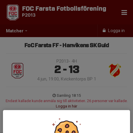
FOC Farsta Fotbollsförening
P2013
Logga in
Matcher
FoC Farsta FF - Hanvikens SK Guld
P2013- 4H
2 - 13
4 jun, 19:00, Kvickentorps BP 1
Samling 18:15
Endast kallade kunde anmäla sig till aktiviteten. 26 personer var kallade.
Logga in här
Svarta strumpor och svarta shorts.
Vattenflaska
Benskydd