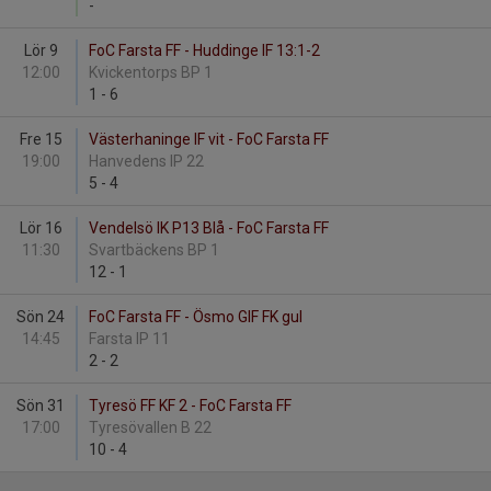
-
Lör 9
FoC Farsta FF - Huddinge IF 13:1-2
12:00
Kvickentorps BP 1
1
-
6
Fre 15
Västerhaninge IF vit - FoC Farsta FF
19:00
Hanvedens IP 22
5
-
4
Lör 16
Vendelsö IK P13 Blå - FoC Farsta FF
11:30
Svartbäckens BP 1
12
-
1
Sön 24
FoC Farsta FF - Ösmo GIF FK gul
14:45
Farsta IP 11
2
-
2
Sön 31
Tyresö FF KF 2 - FoC Farsta FF
17:00
Tyresövallen B 22
10
-
4