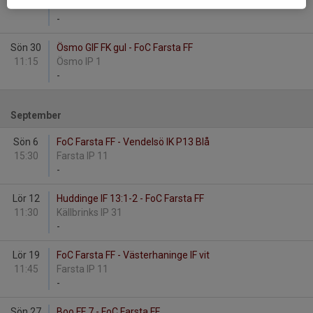
14:45
Farsta IP 11
-
Sön 30
Ösmo GIF FK gul - FoC Farsta FF
11:15
Ösmo IP 1
-
September
Sön 6
FoC Farsta FF - Vendelsö IK P13 Blå
15:30
Farsta IP 11
-
Lör 12
Huddinge IF 13:1-2 - FoC Farsta FF
11:30
Källbrinks IP 31
-
Lör 19
FoC Farsta FF - Västerhaninge IF vit
11:45
Farsta IP 11
-
Sön 27
Boo FF 7 - FoC Farsta FF