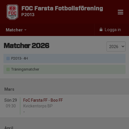
FOC Farsta Fotbollsförening
P2013
Logga in
Matcher
Matcher 2026
P2013- 4H
Träningsmatcher
Mars
Sön 29
FoC Farsta FF - Boo FF
09:30
Kvickentorps BP
-
April