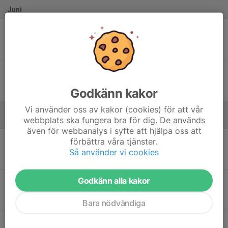
Juni
Tor 4
FoC Farsta FF - Hanvikens SK Guld
19:00
Kvickentorps BP 1
2
-
13
Sön 7
FoC Farsta FF - Stuvsta IF 2
14:45
Farsta IP 11
Godkänn kakor
2
-
3
Vi använder oss av kakor (cookies) för att vår
webbplats ska fungera bra för dig. De används
Augusti
även för webbanalys i syfte att hjälpa oss att
Sön 9
Hanvikens SK Guld - FoC Farsta FF
förbättra våra tjänster.
15:00
Fornuddens BP 1
Så använder vi cookies
-
Godkänn alla kakor
Sön 16
Stuvsta IF 2 - FoC Farsta FF
13:00
Stuvsta IP 11
-
Bara nödvändiga
Sön 23
FoC Farsta FF - Tyresö FF KF 2