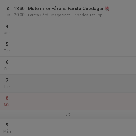
3
18:30
Möte inför vårens Farsta Cupdagar
20:00
Tis
Farsta Gård - Magasinet, Linboden 1 tr upp
4
Ons
5
Tor
6
Fre
7
Lör
8
Sön
v.7
9
Mån