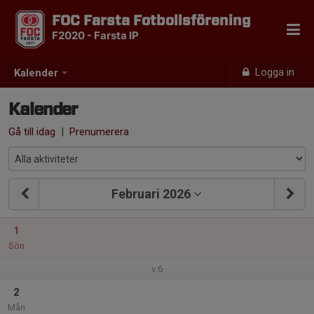
FOC Farsta Fotbollsförening
F2020 - Farsta IP
Logga in
Kalender
Kalender
Gå till idag
|
Prenumerera
Februari 2026
1
Sön
v.6
2
Mån