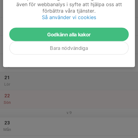
även för webbanalys i syfte att hjälpa oss att
17
förbättra våra tjänster.
Tis
Så använder vi cookies
18
Ons
Godkänn alla kakor
19
Bara nödvändiga
Tor
20
Fre
21
Lör
22
Sön
v.9
23
Mån