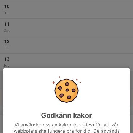
10
Tis
11
Ons
12
Tor
13
Fre
14
Lör
15
Sön
v.8
Godkänn kakor
16
Vi använder oss av kakor (cookies) för att vår
Mån
webbplats ska fungera bra för dig. De används