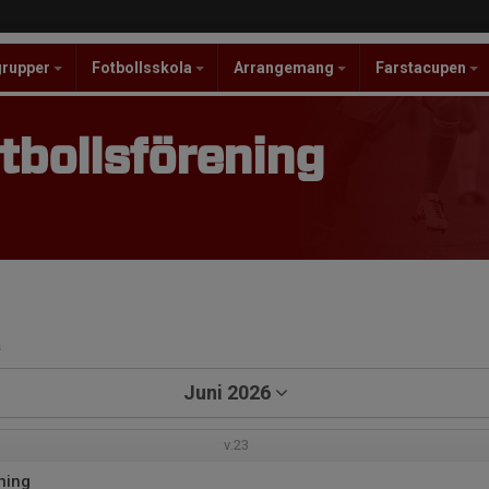
grupper
Fotbollsskola
Arrangemang
Farstacupen
tbollsförening
a
Juni 2026
v.23
ning