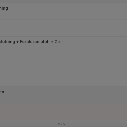
ning
utning + Föräldramatch + Grill
en
v.25