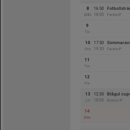
8
16:50
Fotbollsträ
18:00
Mån
Farsta IP
9
Tis
10
17:50
Sommaravsl
19:30
Ons
Farsta IP
11
Tor
12
Fre
13
12:30
Blågul cup
18:00
Lör
Brunna IP
14
Sön