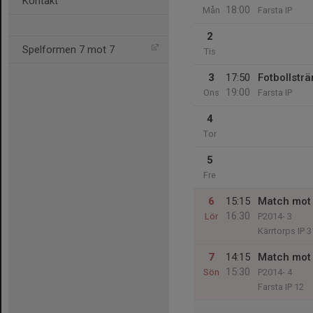
Kontakt
18:00
Mån
Farsta IP
2
Spelformen 7 mot 7
Tis
3
17:50
Fotbollsträ
19:00
Ons
Farsta IP
4
Tor
5
Fre
6
15:15
Match mot 
16:30
Lör
P2014- 3
Kärrtorps IP 3
7
14:15
Match mot 
15:30
Sön
P2014- 4
Farsta IP 12