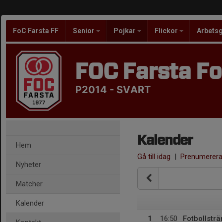
FoC Farsta FF
Senior
Pojkar
Flickor
Arbets
FOC Farsta Fo
P2014 - SVART
Kalender
Hem
Gå till idag
|
Prenumerer
Nyheter
Matcher
Kalender
1
16:50
Fotbollsträ