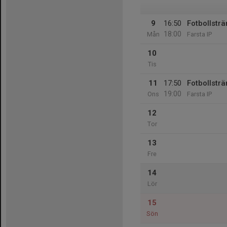
9
16:50
Fotbollsträ
18:00
Mån
Farsta IP
10
Tis
11
17:50
Fotbollsträ
19:00
Ons
Farsta IP
12
Tor
13
Fre
14
Lör
15
Sön