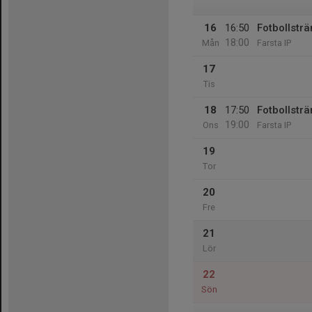
16
16:50
Fotbollsträ
18:00
Mån
Farsta IP
17
Tis
18
17:50
Fotbollsträ
19:00
Ons
Farsta IP
19
Tor
20
Fre
21
Lör
22
Sön