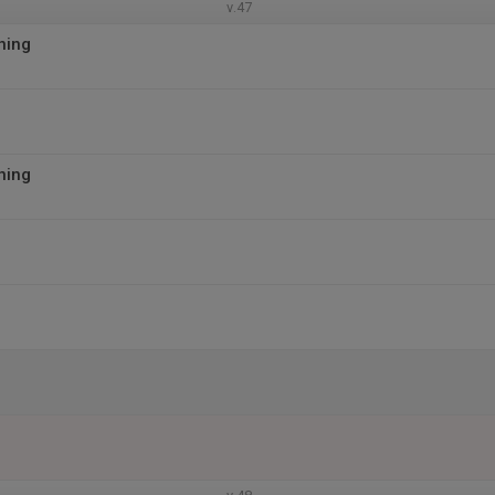
v.47
ning
ning