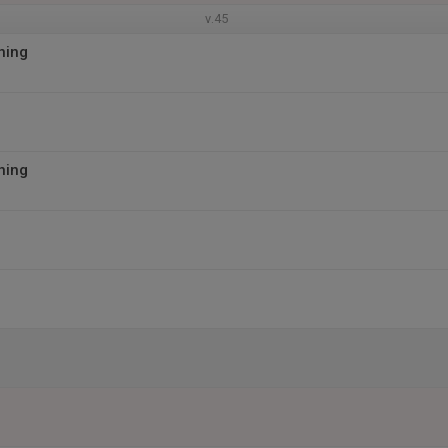
v.45
ning
ning