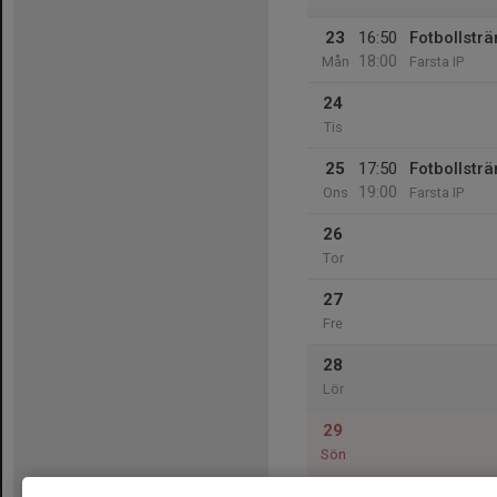
23
16:50
Fotbollsträ
18:00
Mån
Farsta IP
24
Tis
25
17:50
Fotbollsträ
19:00
Ons
Farsta IP
26
Tor
27
Fre
28
Lör
29
Sön