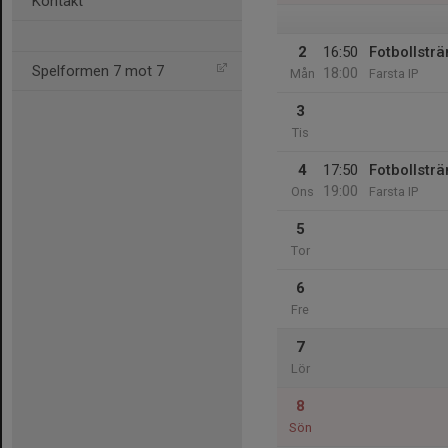
Kontakt
2
16:50
Fotbollsträ
Spelformen 7 mot 7
18:00
Mån
Farsta IP
3
Tis
4
17:50
Fotbollsträ
19:00
Ons
Farsta IP
5
Tor
6
Fre
7
Lör
8
Sön