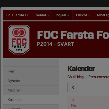
FoC Farsta FF
Senior
Pojkar
Flickor
Arbets
FOC Farsta Fo
P2014 - SVART
Kalender
Hem
Gå till idag
|
Prenumerer
Nyheter
Matcher
Kalender
1
Sön