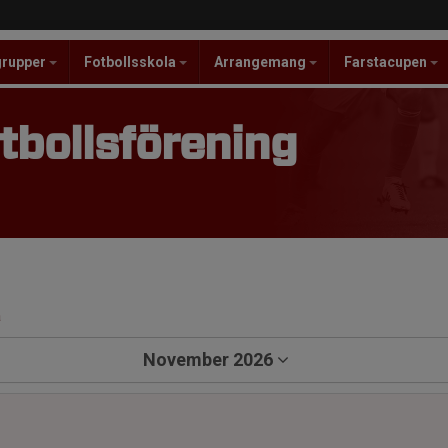
grupper
Fotbollsskola
Arrangemang
Farstacupen
tbollsförening
a
November 2026