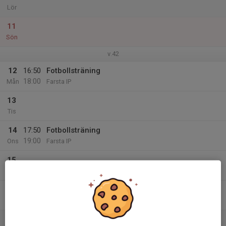
Lör
11
Sön
v.42
12
16:50
Fotbollsträning
18:00
Mån
Farsta IP
13
Tis
14
17:50
Fotbollsträning
19:00
Ons
Farsta IP
15
Tor
16
Fre
17