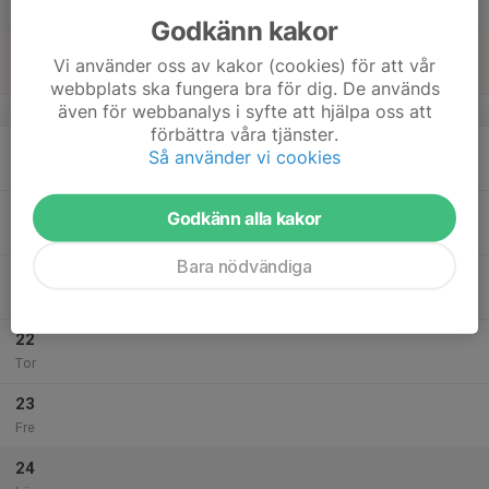
Lör
Godkänn kakor
18
Vi använder oss av kakor (cookies) för att vår
Sön
webbplats ska fungera bra för dig. De används
även för webbanalys i syfte att hjälpa oss att
v.43
förbättra våra tjänster.
19
16:50
Fotbollsträning
Så använder vi cookies
18:00
Mån
Farsta IP
20
Godkänn alla kakor
Tis
Bara nödvändiga
21
17:50
Fotbollsträning
19:00
Ons
Farsta IP
22
Tor
23
Fre
24